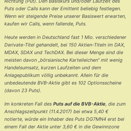
Richtung (Put). Den Basiskurs und/oder Laufzeit des
Puts oder Calls kann der Emittent beliebig festlegen.
Wenn wir steigende Preise unserer Basiswert erwarten,
kaufen wir Calls, wenn fallende, Puts.
Heute werden in Deutschland fast 1 Mio. verschiedener
Derivate-Titel gehandelt, bei 150 Aktien-Titeln im DAX,
MDAX, SDAX und TechDAX. Bei dieser Menge sind die
meisten davon „börsianische Karteileichen“ mit wenig
Handelsumsatz, kurzen Laufzeiten und dem
Anlagepublikum völlig unbekannt. Allein für die
unbedeutende BVB-Aktie gibt es 102 Optionsscheine
(davon 23 Puts).
Im konkreten Fall des
Puts auf die BVB-Aktie
, die zum
Anschlagszeitpunkt (11.4.2017) bei etwa 5,40 €
notierte, würde ein Inhaber des Puts DG7MN4 erst bei
einem Fall der Aktie unter 3,60 € in die Gewinnzone