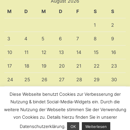
August 2026
M
D
M
D
F
S
S
1
2
3
4
5
6
7
8
9
10
11
12
13
14
15
16
17
18
19
20
21
22
23
24
25
26
27
28
29
30
31
Diese Webseite benutzt Cookies zur Verbesserung der
Nutzung & bindet Social-Media-Widgets ein. Durch die
weitere Nutzung der Webseite stimmen Sie der Verwendung
« Nov.
von Cookies zu. Details hierzu finden Sie in unserer
Datenschutzerklärung.
OK
Weiterlesen
Neve
| Präsentiert von
WordPress