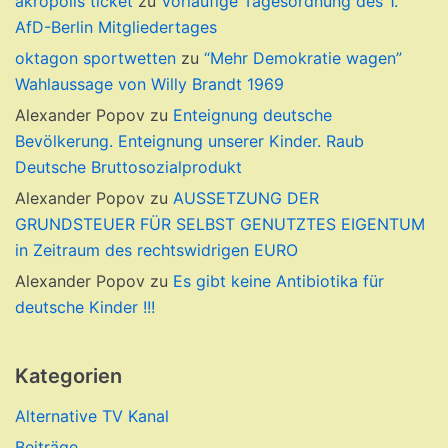
akropolis ticket
zu
Vorläufige Tagesordnung des 1.
AfD-Berlin Mitgliedertages
oktagon sportwetten
zu
“Mehr Demokratie wagen”
Wahlaussage von Willy Brandt 1969
Alexander Popov
zu
Enteignung deutsche
Bevölkerung. Enteignung unserer Kinder. Raub
Deutsche Bruttosozialprodukt
Alexander Popov
zu
AUSSETZUNG DER
GRUNDSTEUER FÜR SELBST GENUTZTES EIGENTUM
in Zeitraum des rechtswidrigen EURO
Alexander Popov
zu
Es gibt keine Antibiotika für
deutsche Kinder !!!
Kategorien
Alternative TV Kanal
Beiträge