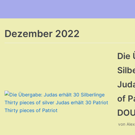
Zum
Inhalt
Dezember 2022
Die 
Silb
Juda
of P
DOU
von
Ale