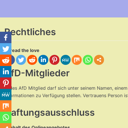
Zum
Inhalt
Rechtliches
Spread the love
AfD-Mitglieder
Jedes AfD Mitglied darf sich unter seinem Namen, eine
Informationen zu Verfügung stellen. Vertrauens Person i
Haftungsausschluss
1. Inhalt des Onlineangebotes