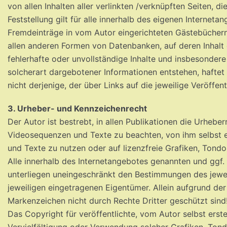
von allen Inhalten aller verlinkten /verknüpften Seiten, 
Feststellung gilt für alle innerhalb des eigenen Internet
Fremdeinträge in vom Autor eingerichteten Gästebüchern, 
allen anderen Formen von Datenbanken, auf deren Inhalt ex
fehlerhafte oder unvollständige Inhalte und insbesonder
solcherart dargebotener Informationen entstehen, haftet 
nicht derjenige, der über Links auf die jeweilige Veröffent
3. Urheber- und Kennzeichenrecht
Der Autor ist bestrebt, in allen Publikationen die Urheb
Videosequenzen und Texte zu beachten, von ihm selbst e
und Texte zu nutzen oder auf lizenzfreie Grafiken, Ton
Alle innerhalb des Internetangebotes genannten und ggf
unterliegen uneingeschränkt den Bestimmungen des jewei
jeweiligen eingetragenen Eigentümer. Allein aufgrund der
Markenzeichen nicht durch Rechte Dritter geschützt sind
Das Copyright für veröffentlichte, vom Autor selbst erstel
Vervielfältigung oder Verwendung solcher Grafiken, To