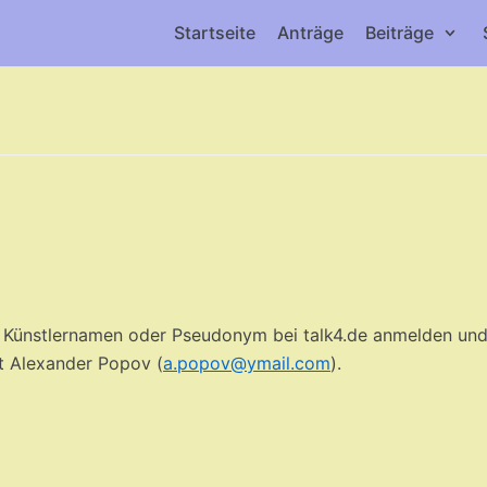
Startseite
Anträge
Beiträge
m Künstlernamen oder Pseudonym bei talk4.de anmelden un
st Alexander Popov (
a.popov@ymail.com
).