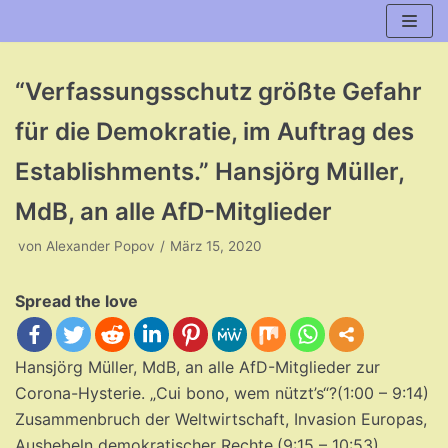
Zum
Inhalt
“Verfassungsschutz größte Gefahr
für die Demokratie, im Auftrag des
Establishments.” Hansjörg Müller,
MdB, an alle AfD-Mitglieder
von
Alexander Popov
März 15, 2020
Spread the love
Hansjörg Müller, MdB, an alle AfD-Mitglieder zur
Corona-Hysterie. „Cui bono, wem nützt’s“?(1:00 – 9:14)
Zusammenbruch der Weltwirtschaft, Invasion Europas,
Aushebeln demokratischer Rechte.(9:15 – 10:53)